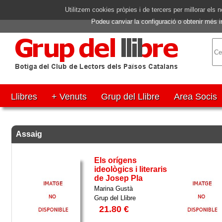
Utilitzem cookies pròpies i de tercers per millorar el
Podeu canviar la configuració o obtenir més 
Llibres
+ Venuts
Grup del Llibre
Area Socis
Assaig
Els orígens
ideològics i literaris
de Josep Pla
Marina Gustà
Grup del Llibre
21.80 €