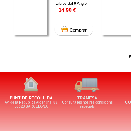
Llibres del 9 Angle
14.90 €
Comprar
P
PUNT DE RECOLLIDA
TRAMESA
CO
Av. de la República Argentina, 83
Consulta les nostres condicions
08023 BARCELONA
especials