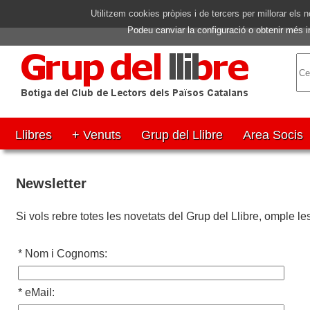
Utilitzem cookies pròpies i de tercers per millorar el
Podeu canviar la configuració o obtenir més 
Llibres
+ Venuts
Grup del Llibre
Area Socis
Newsletter
Si vols rebre totes les novetats del Grup del Llibre, omple le
* Nom i Cognoms:
* eMail: