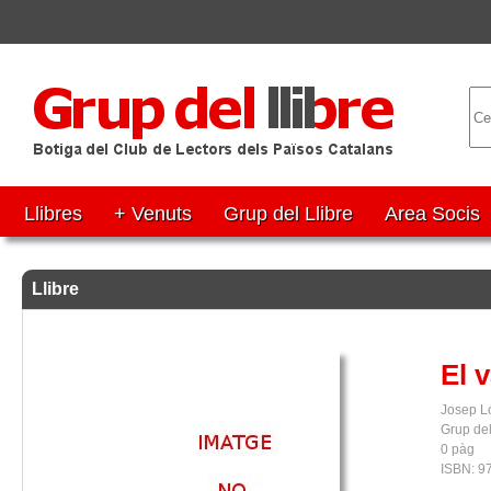
Llibres
+ Venuts
Grup del Llibre
Area Socis
Llibre
El 
Josep L
Grup del
0 pàg
ISBN: 