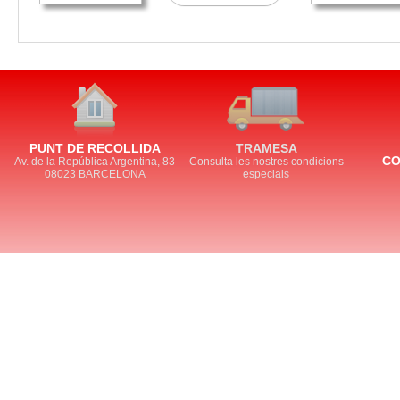
PUNT DE RECOLLIDA
TRAMESA
CO
Av. de la República Argentina, 83
Consulta les nostres condicions
08023 BARCELONA
especials